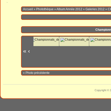
.
Accueil
»
Photothèque
»
Album Année 2012
»
Galeries 2012
»
C
Championn
«
‹
« Photo précédente
Copyright © 