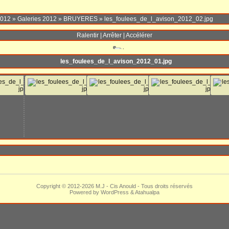
2012
»
Galeries 2012
»
BRUYERES
»
les_foulees_de_l_avison_2012_02.jpg
Ralentir
|
Arrêter
|
Accélérer
les_foulees_de_l_avison_2012_01.jpg
Copyright © 2012-2026 M.J -
Cis Anould
- Tous droits réservés
Powered by
WordPress
&
Atahualpa