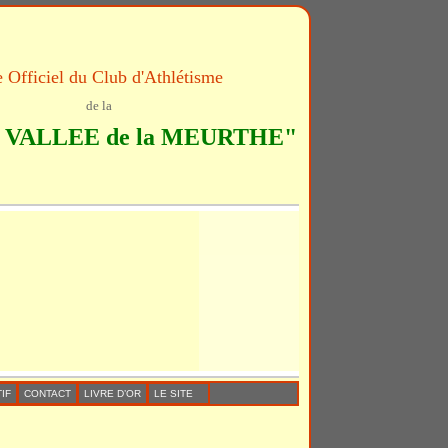
e Officiel du Club d'Athlétisme
de la
VALLEE de la MEURTHE"
IF
CONTACT
LIVRE D’OR
LE SITE