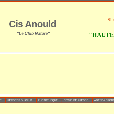
Sit
Cis Anould
"Le Club Nature"
"HAUTE 
R
RECORDS DU CLUB
PHOTOTHÈQUE
REVUE DE PRESSE
AGENDA SPORT