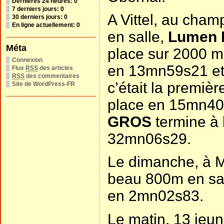
Dernières 24 heures:
0
7 derniers jours:
0
A Vittel, au cha
30 derniers jours:
0
En ligne actuellement: 0
en salle,
Lumen 
Méta
place sur 2000 m
Connexion
en 13mn59s21 e
Flux
RSS
des articles
RSS
des commentaires
c’était la premiè
Site de WordPress-FR
place en 15mn40
GROS
termine à 
32mn06s29.
Le dimanche, à 
beau 800m en sa
en 2mn02s83.
Le matin, 13 jeu