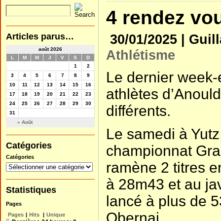
4 rendez vou
Articles parus…
30/01/2025 |
Guil
août 2026
Athlétisme
L
M
M
J
V
S
D
1
2
Le dernier week-e
3
4
5
6
7
8
9
10
11
12
13
14
15
16
athlètes d’Anould
17
18
19
20
21
22
23
24
25
26
27
28
29
30
différents.
31
« Août
Le samedi à Yutz
Catégories
championnat Gran
Catégories
ramène 2 titres e
à 28m43 et au ja
Statistiques
lancé à plus de 
Pages
Obernai.
Pages
|
Hits
|
Unique