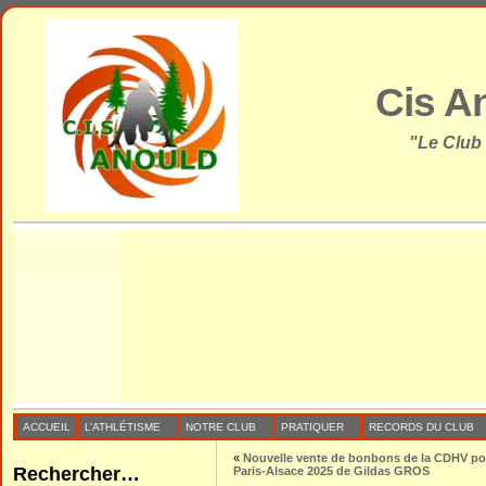
Cis A
"Le Club
ACCUEIL
L’ATHLÉTISME
NOTRE CLUB
PRATIQUER
RECORDS DU CLUB
«
Nouvelle vente de bonbons de la CDHV pou
Rechercher…
Paris-Alsace 2025 de Gildas GROS