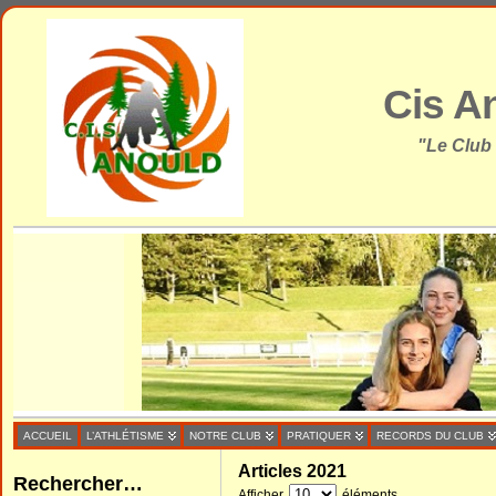
Cis A
"Le Club
ACCUEIL
L’ATHLÉTISME
NOTRE CLUB
PRATIQUER
RECORDS DU CLUB
Articles 2021
Rechercher…
Afficher
éléments