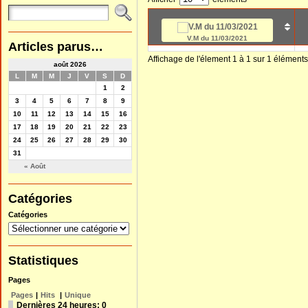
V.M du 11/03/2021
Articles parus…
Affichage de l'élement 1 à 1 sur 1 éléments
août 2026
L
M
M
J
V
S
D
1
2
3
4
5
6
7
8
9
10
11
12
13
14
15
16
17
18
19
20
21
22
23
24
25
26
27
28
29
30
31
« Août
Catégories
Catégories
Statistiques
Pages
Pages
|
Hits
|
Unique
Dernières 24 heures:
0