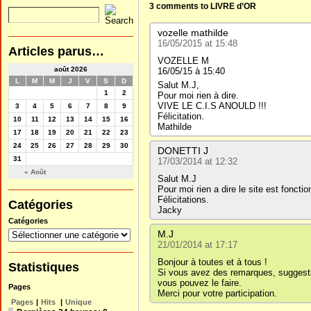
3 comments to LIVRE d’OR
vozelle mathilde
16/05/2015 at 15:48
Articles parus…
VOZELLE M
août 2026
16/05/15 à 15:40
L
M
M
J
V
S
D
Salut M.J,
1
2
Pour moi rien à dire.
VIVE LE C.I.S ANOULD !!!
3
4
5
6
7
8
9
Félicitation.
10
11
12
13
14
15
16
Mathilde
17
18
19
20
21
22
23
24
25
26
27
28
29
30
DONETTI J
31
17/03/2014 at 12:32
« Août
Salut M.J
Pour moi rien a dire le site est fonction
Félicitations.
Catégories
Jacky
Catégories
M.J
21/01/2014 at 17:17
Bonjour à toutes et à tous !
Statistiques
Si vous avez des remarques, suggesti
vous pouvez le faire.
Pages
Merci pour votre participation.
Pages
|
Hits
|
Unique