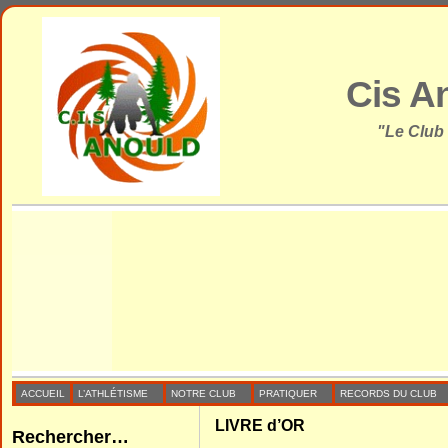
Cis A
"Le Club
ACCUEIL
L’ATHLÉTISME
NOTRE CLUB
PRATIQUER
RECORDS DU CLUB
LIVRE d’OR
Rechercher…