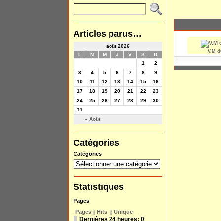
Articles parus…
août 2026
V.M d
L
M
M
J
V
S
D
1
2
3
4
5
6
7
8
9
10
11
12
13
14
15
16
17
18
19
20
21
22
23
24
25
26
27
28
29
30
31
« Août
Catégories
Catégories
Statistiques
Pages
Pages
|
Hits
|
Unique
Dernières 24 heures:
0