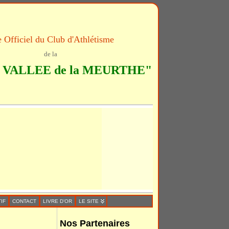
e Officiel du Club d'Athlétisme
de la
VALLEE de la MEURTHE"
IF
CONTACT
LIVRE D’OR
LE SITE
Nos Partenaires