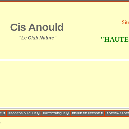
Sit
Cis Anould
"Le Club Nature"
"HAUTE 
R
RECORDS DU CLUB
PHOTOTHÈQUE
REVUE DE PRESSE
AGENDA SPORT
5