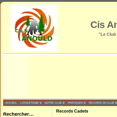
Cis A
"Le Club
ACCUEIL
L’ATHLÉTISME
NOTRE CLUB
PRATIQUER
RECORDS DU CLUB
Records Cadets
Rechercher…