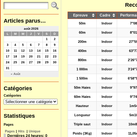
Reco
Epreuve
Cadre
Performa
Articles parus…
50m
Indoor
7"0
août 2026
60m
Indoor
8"0
L
M
M
J
V
S
D
1
2
200m
Indoor
27"5
3
4
5
6
7
8
9
10
11
12
13
14
15
16
400m
Indoor
63"7
17
18
19
20
21
22
23
800m
Indoor
2'26"
24
25
26
27
28
29
30
31
1 000m
Indoor
3'24"
« Août
1 500m
Indoor
6'58"
Catégories
50m Haies
Indoor
9"9
Catégories
60m Haies
Indoor
9"7
Hauteur
Indoor
1m5
Statistiques
Longueur
Indoor
5m1
Triple saut
Indoor
10m8
Pages
Pages
|
Hits
|
Unique
Poids (3Kg)
Indoor
11,0
Dernières 24 heures:
0