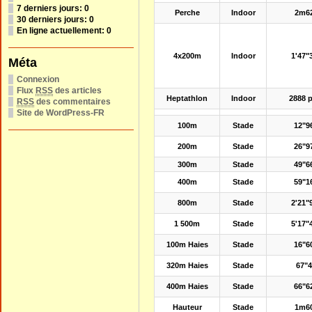
7 derniers jours:
0
Perche
Indoor
2m6
30 derniers jours:
0
En ligne actuellement: 0
4x200m
Indoor
1'47"
Méta
Connexion
Flux
RSS
des articles
Heptathlon
Indoor
2888 p
RSS
des commentaires
Site de WordPress-FR
100m
Stade
12"9
200m
Stade
26"9
300m
Stade
49"6
400m
Stade
59"1
800m
Stade
2'21"
1 500m
Stade
5'17"
100m Haies
Stade
16"6
320m Haies
Stade
67"
400m Haies
Stade
66"6
Hauteur
Stade
1m6