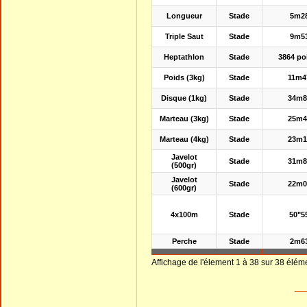
Longueur
Stade
5m2
Triple Saut
Stade
9m5
Heptathlon
Stade
3864 po
Poids (3kg)
Stade
11m4
Disque (1kg)
Stade
34m8
Marteau (3kg)
Stade
25m4
Marteau (4kg)
Stade
23m1
Javelot
Stade
31m8
(500gr)
Javelot
Stade
22m0
(600gr)
4x100m
Stade
50"5
Perche
Stade
2m6
Affichage de l'élement 1 à 38 sur 38 élém
__