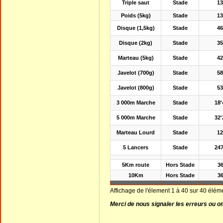
Triple saut
Stade
1
Poids (5kg)
Stade
1
Disque (1,5kg)
Stade
4
Disque (2kg)
Stade
3
Marteau (5kg)
Stade
4
Javelot (700g)
Stade
5
Javelot (800g)
Stade
5
3 000m Marche
Stade
18'
5 000m Marche
Stade
32'
Marteau Lourd
Stade
1
5 Lancers
Stade
247
5Km route
Hors Stade
3
10Km
Hors Stade
3
Affichage de l'élement 1 à 40 sur 40 élém
Merci de nous signaler les erreurs ou 