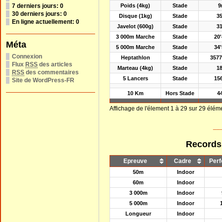
7 derniers jours:
0
Poids (4kg)
Stade
9
30 derniers jours:
0
Disque (1kg)
Stade
3
En ligne actuellement: 0
Javelot (600g)
Stade
3
3 000m Marche
Stade
20
Méta
5 000m Marche
Stade
34
Connexion
Heptathlon
Stade
3577
Flux
RSS
des articles
Marteau (4kg)
Stade
1
RSS
des commentaires
5 Lancers
Stade
15
Site de WordPress-FR
10 Km
Hors Stade
4
Affichage de l'élement 1 à 29 sur 29 élém
__
Records
Epreuve
Cadre
Per
50m
Indoor
60m
Indoor
3 000m
Indoor
5 000m
Indoor
Longueur
Indoor