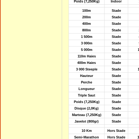
Poids (7,250Kg)
Indoor
100m
Stade
200m
Stade
400m
Stade
800m
Stade
1 500m
Stade
3 000m
Stade
5 000m
Stade
110m Haies
Stade
400m Haies
Stade
3 000 Steeple
Stade
Hauteur
Stade
Perche
Stade
Longueur
Stade
Triple Saut
Stade
Poids (7,250Kg)
Stade
Disque (2,0Kg)
Stade
Marteau (7,250Kg)
Stade
Javelot (800gr)
Stade
10 Km
Hors Stade
Semi-Marathon
Hors Stade