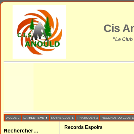
Cis A
"Le Club
ACCUEIL
L’ATHLÉTISME
NOTRE CLUB
PRATIQUER
RECORDS DU CLUB
Records Espoirs
Rechercher…