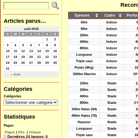
Record
Epreuve
Cadre
Perfo
Articles parus…
50m
Indoor
60m
Indoor
août 2026
L
M
M
J
V
S
D
200m
Indoor
2
1
2
400m
Indoor
6
3
4
5
6
7
8
9
800m
Indoor
2'
10
11
12
13
14
15
16
Longueur
Indoor
4
17
18
19
20
21
22
23
Triple saut
Indoor
9
24
25
26
27
28
29
30
Poids (4Kg)
Indoor
1
31
3000m Marche
Indoor
19
« Août
100m
Stade
1
Catégories
200m
Stade
2
Catégories
400m
Stade
7
800m
Stade
2'
100m Haies (84)
Stade
1
Statistiques
400m Haies (76)
Stade
6
Hauteur
Stade
1
Pages
Longueur
Stade
4
Pages
|
Hits
|
Unique
Triple saut
Stade
1
Dernières 24 heures:
0