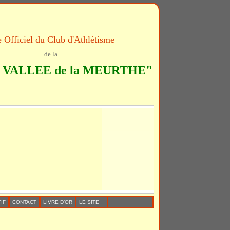
e Officiel du Club d'Athlétisme
de la
VALLEE de la MEURTHE"
IF
CONTACT
LIVRE D’OR
LE SITE