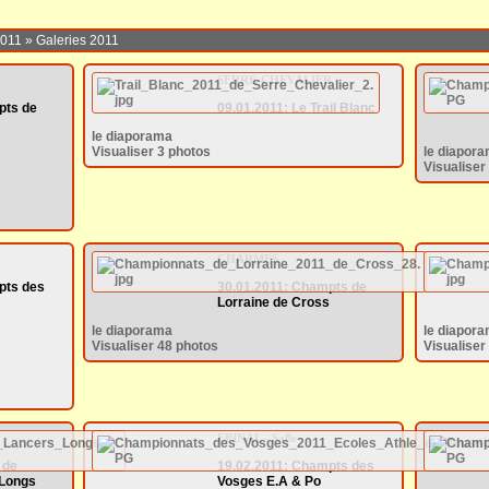
2011
»
Galeries 2011
SERRE-CHEVALIER
pts de
09.01.2011: Le Trail Blanc
le diaporama
Visualiser 3 photos
le diapor
Visualiser
CHARMES
pts des
30.01.2011: Champts de
Lorraine de Cross
le diaporama
le diapor
Visualiser 48 photos
Visualiser
EPINAL - Salle
 de
19.02.2011: Champts des
 Longs
Vosges E.A & Po