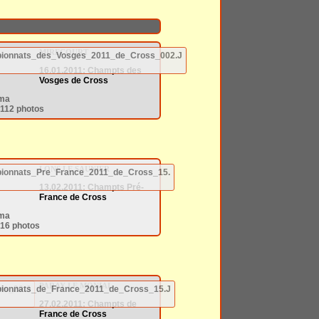
MIRECOURT
16.01.2011: Champts des
Vosges de Cross
ama
 112 photos
LONS LE SAUNIER
13.02.2011: Champts Pré-
France de Cross
ama
 16 photos
PARAY LE MONIAL
27.02.2011: Champts de
France de Cross