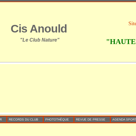
Sit
Cis Anould
"Le Club Nature"
"HAUTE 
R
RECORDS DU CLUB
PHOTOTHÈQUE
REVUE DE PRESSE
AGENDA SPORT