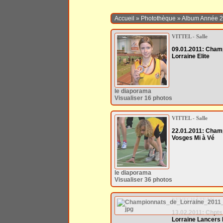
Accueil
»
Photothèque
»
Album Année 
VITTEL - Salle
09.01.2011: Cham
Lorraine Elite
le diaporama
Visualiser 16 photos
VITTEL - Salle
22.01.2011: Cham
Vosges Mi à Vé
le diaporama
Visualiser 36 photos
NEUFCHÂTEAU
13.02.2011: Chpts
Lorraine Lancers