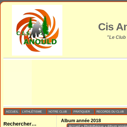
Cis A
"Le Club
ACCUEIL
L’ATHLÉTISME
NOTRE CLUB
PRATIQUER
RECORDS DU CLUB
Album année 2018
Rechercher…
Accueil
»
Photothèque
»
Album anné