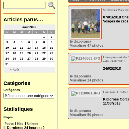
Saulxures/Moselot
07/01/2018 Cha
Articles parus…
Vosges de cros
août 2026
L
M
M
J
V
S
D
1
2
le diaporama
3
4
5
6
7
8
9
Visualiser 47 photos
10
11
12
13
14
15
16
17
18
19
20
21
22
23
Championnat des 
24
25
26
27
28
29
30
salle 24/02/2018
31
24/02/2018
« Août
le diaporama
Visualiser 24 photos
Catégories
Catégories
Corcieux 11/03/20
Kid cross Corc
11/03/2018
Statistiques
le diaporama
Visualiser 50 photos
Pages
Pages
|
Hits
|
Unique
Dernières 24 heures:
0