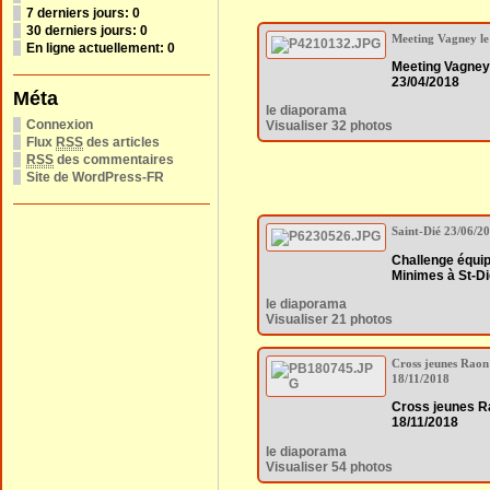
7 derniers jours:
0
30 derniers jours:
0
Meeting Vagney le
En ligne actuellement: 0
Meeting Vagney
23/04/2018
Méta
le diaporama
Connexion
Visualiser 32 photos
Flux
RSS
des articles
RSS
des commentaires
Site de WordPress-FR
Saint-Dié 23/06/2
Challenge équip
Minimes à St-Di
le diaporama
Visualiser 21 photos
Cross jeunes Raon
18/11/2018
Cross jeunes R
18/11/2018
le diaporama
Visualiser 54 photos