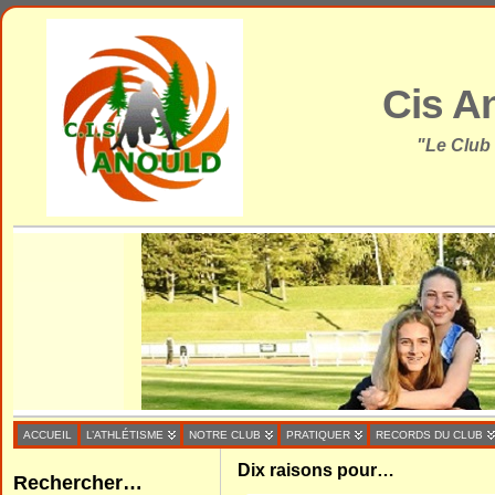
Cis A
"Le Club
ACCUEIL
L’ATHLÉTISME
NOTRE CLUB
PRATIQUER
RECORDS DU CLUB
Dix raisons pour…
Rechercher…