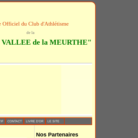
e Officiel du Club d'Athlétisme
de la
VALLEE de la MEURTHE"
IF
CONTACT
LIVRE D’OR
LE SITE
Nos Partenaires