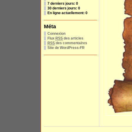
7 derniers jours:
0
30 derniers jours:
0
En ligne actuellement: 0
Méta
Connexion
Flux
RSS
des articles
RSS
des commentaires
Site de WordPress-FR