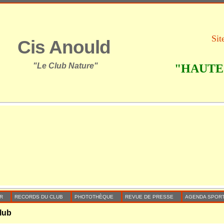
Sit
Cis Anould
"Le Club Nature"
"HAUTE 
R
RECORDS DU CLUB
PHOTOTHÈQUE
REVUE DE PRESSE
AGENDA SPORT
lub